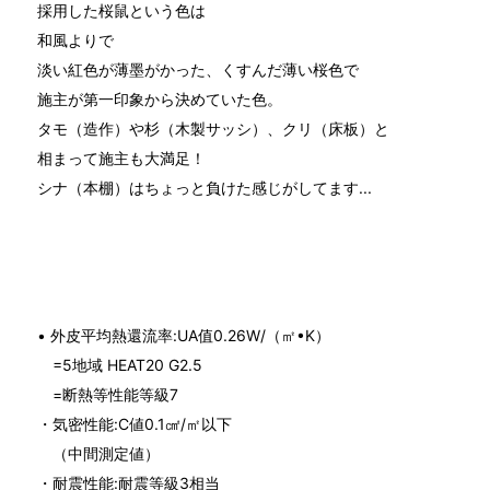
採用した桜鼠という色は
和風よりで
淡い紅色が薄墨がかった、くすんだ薄い桜色で
施主が第一印象から決めていた色。
タモ（造作）や杉（木製サッシ）、クリ（床板）と
相まって施主も大満足！
シナ（本棚）はちょっと負けた感じがしてます...
• 外皮平均熱還流率:UA值0.26W/（㎡•K）
=5地域 HEAT20 G2.5
=断熱等性能等級7
・気密性能:C値0.1㎠/㎡以下
（中間測定値）
・耐震性能:耐震等級3相当